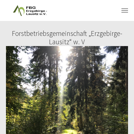
Skip to main content
Forstbetriebsgemeinschaft „Erzgebirge-
Lausitz“ w. V